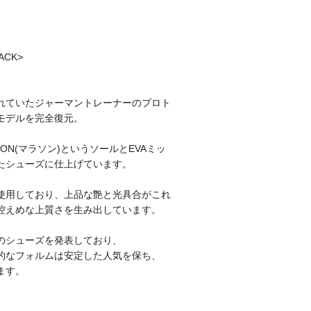
ACK>
れていたジャーマントレーナーのプロト
モデルを完全復元。
HON(マラソン)というソールとEVAミッ
たシューズに仕上げています。
使用しており、上品な艶と光具合がこれ
控えめな上質さを生み出しています。
のシューズを発表しており、
的なフォルムは安定した人気を保ち、
ます。