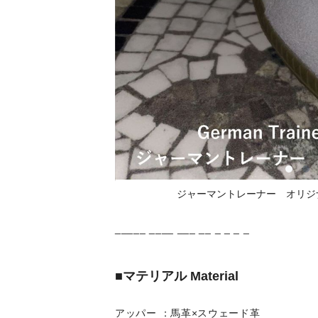
ジャーマントレーナー オリジ
_____ ____ ___ __ _ _ _ _
■マテリアル Material
アッパー ：馬革×スウェード革