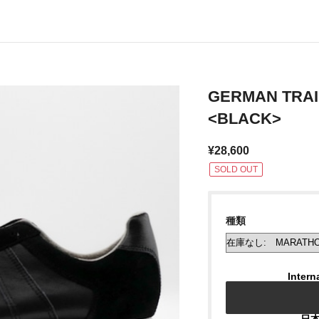
GERMAN TRA
<BLACK>
¥28,600
SOLD OUT
種類
Intern