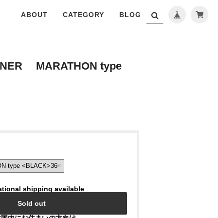
ABOUT
CATEGORY
BLOG
INER MARATHON type
ational shipping available
Sold out